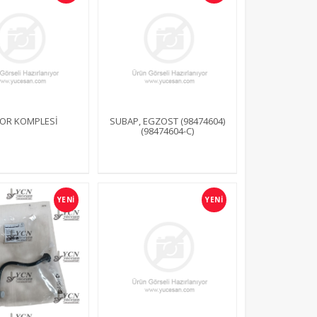
OR KOMPLESİ
SUBAP, EGZOST (98474604)
(98474604-C)
YENİ
YENİ