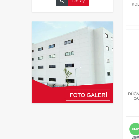
Detay
KOL
DÜĞM
(5
KMP