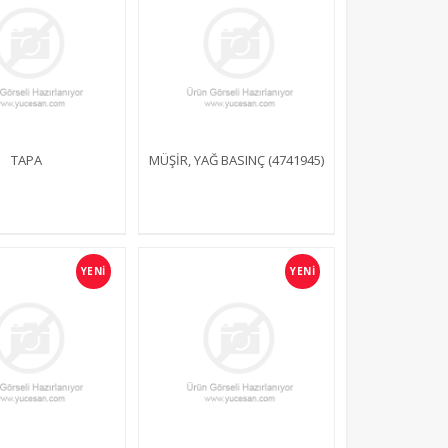
TAPA
MÜŞİR, YAĞ BASINÇ (4741945)
YENİ
YENİ
265 4wd
YCN 275 2wd
YCN 2