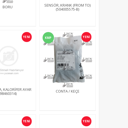
SENSÖR, KRANK (FROM TO)
BORU
(504005575-B)
YENİ
YENİ
KMP
, KALORİFER AYAR
CONTA / KEÇE
(98460314)
YENİ
YENİ