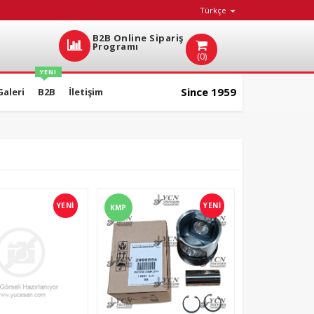
Türkçe
B2B Online Sipariş
Programı
(0)
YENI
Since 1959
Galeri
B2B
İletişim
YENİ
YENİ
KMP