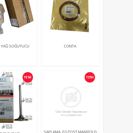
 YAĞ SOĞUTUCU
CONTA
YENİ
YENİ
SAPLAMA, EGZOST MANİFOLD