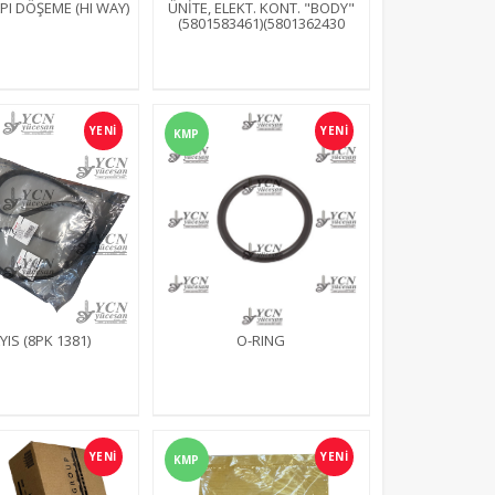
Detay
Detay
PI DÖŞEME (HI WAY)
ÜNİTE, ELEKT. KONT. "BODY"
(5801583461)(5801362430
YENİ
YENİ
KMP
YIS (8PK 1381)
O-RING
YENİ
YENİ
KMP