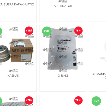
A, SUBAP KAPAK (UPTO)
ALTERNATOR
YENİ
YENİ
KMP
KUMANDA
KASNAK
O-RING
YENİ
YENİ
KMP