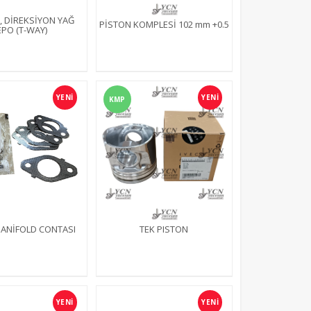
 DİREKSİYON YAĞ
PİSTON KOMPLESİ 102 mm +0.5
PO (T-WAY)
YENİ
YENİ
KMP
ANİFOLD CONTASI
TEK PISTON
YENİ
YENİ