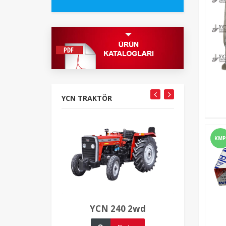
YCN TRAKTÖR
KMP
YCN 240 2wd
YCN 