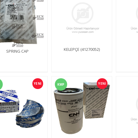
KELEPÇE (41270052)
SPRING CAP
YENİ
YENİ
KMP
240 4wd
YCN 265 2wd
YCN 