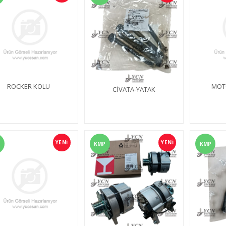
ROCKER KOLU
MOT
CİVATA-YATAK
YENİ
YENİ
KMP
KMP