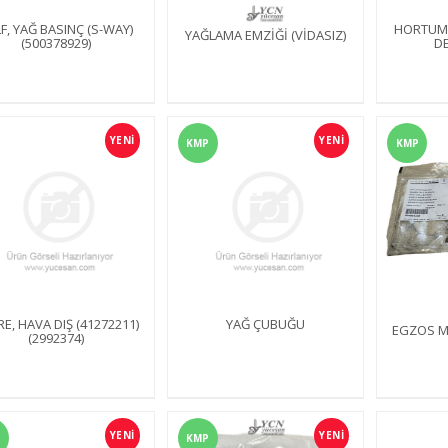
F, YAĞ BASINÇ (S-WAY)
HORTUM,
YAĞLAMA EMZİĞİ (VİDASIZ)
(500378929)
DE
YENİ
YENİ
KMP
KMP
RE, HAVA DIŞ (41272211)
YAĞ ÇUBUĞU
EGZOS M
(2992374)
YENİ
YENİ
KMP