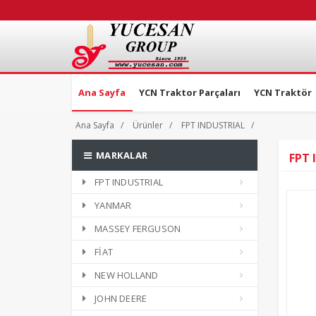
Ana Sayfa
YCN Traktor Parçaları
YCN Traktör
Ana Sayfa
Ürünler
FPT INDUSTRIAL
MARKALAR
FPT 
FPT INDUSTRIAL
YANMAR
MASSEY FERGUSON
FİAT
NEW HOLLAND
JOHN DEERE