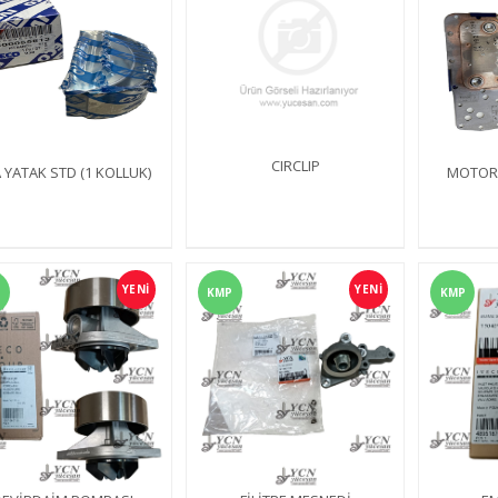
CIRCLIP
 YATAK STD (1 KOLLUK)
MOTOR
YENİ
YENİ
KMP
KMP