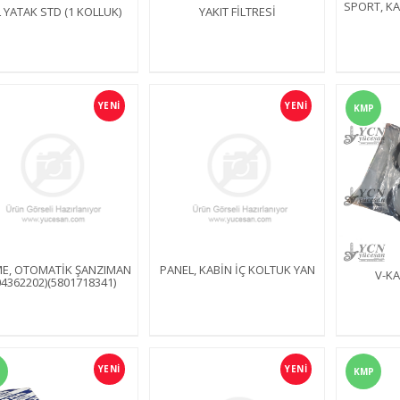
Detay
Detay
SPORT, KA
 YATAK STD (1 KOLLUK)
YAKIT FİLTRESİ
YENİ
YENİ
KMP
E, OTOMATİK ŞANZIMAN
PANEL, KABİN İÇ KOLTUK YAN
V-KA
04362202)(5801718341)
YENİ
YENİ
KMP